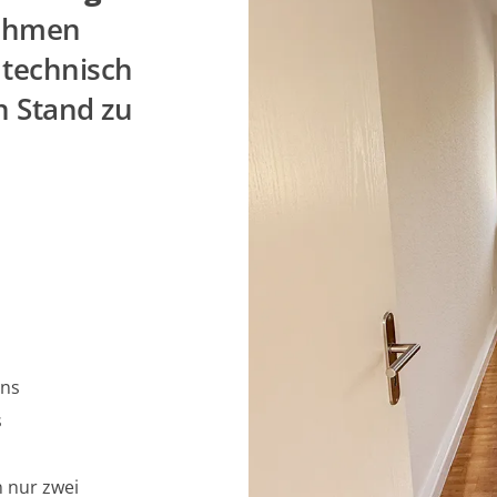
ahmen
technisch
n Stand zu
ens
s
 nur zwei