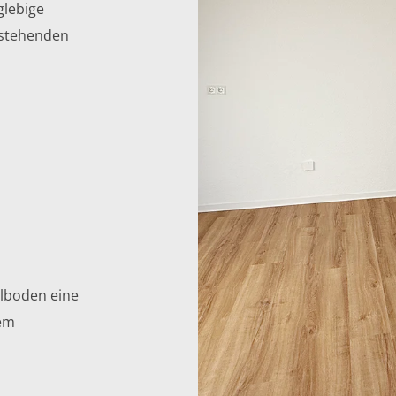
glebige
estehenden
ylboden eine
hem