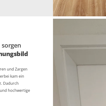
n
sorgen
inungsbild
ren und Zargen
ierbei kam ein
z. Dadurch
 und hochwertige