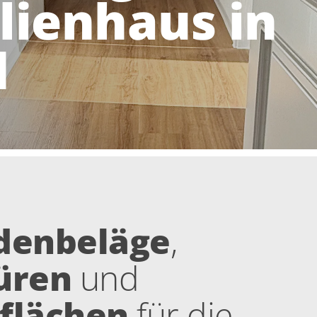
ienhaus in
d
denbeläge
,
üren
und
flächen
für die