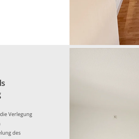
ls
g
 die Verlegung
n
elung des